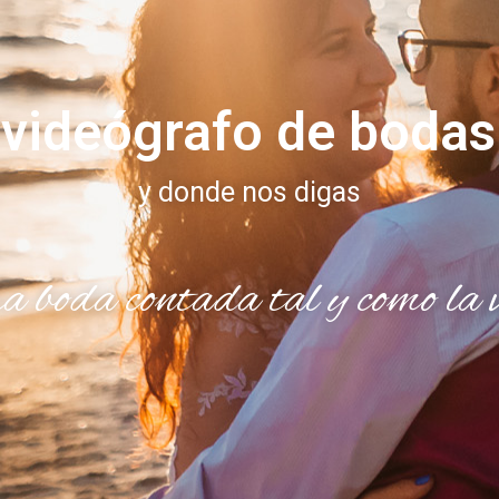
 videógrafo de boda
y donde nos digas
 boda contada tal y como la v