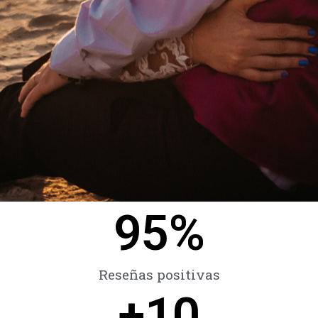
95
%
Reseñas positivas
+
10